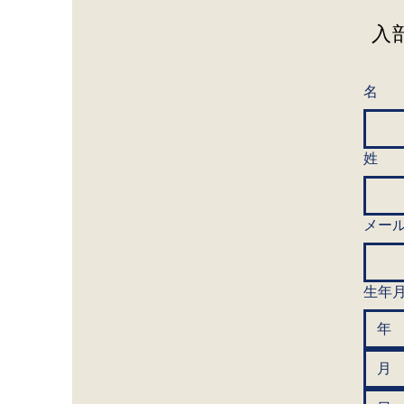
​
名
姓
メー
生年
月