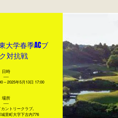
関東大学春季ACブ
ク対抗戦
日時
0 – 2025年5月13日 17:00
場所
ドカントリークラブ
, 
城里町大字下古内776