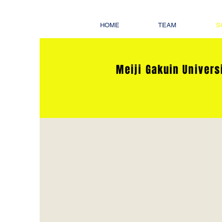
HOME
TEAM
S
Me
iji Gakuin Univer