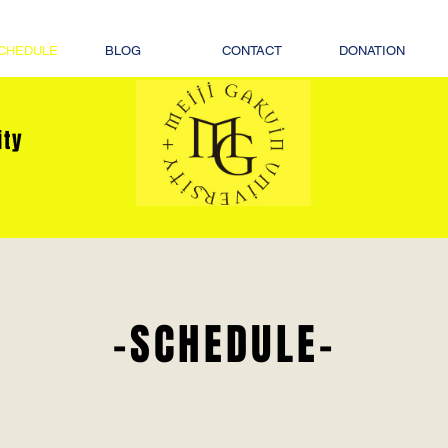
CHEDULE
BLOG
CONTACT
DONATION
sity
-SCHEDULE-